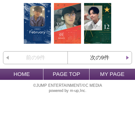
前の9件
次の9件
HOME
PAGE TOP
MY PAGE
©JUMP ENTERTAINMENT/©C MEDIA
powered by m-up,Inc.