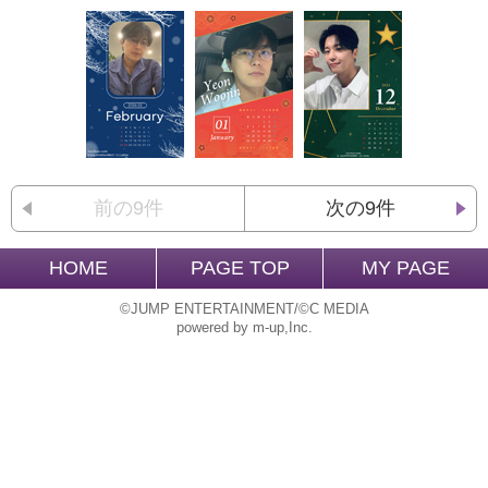
前の9件
次の9件
HOME
PAGE TOP
MY PAGE
©JUMP ENTERTAINMENT/©C MEDIA
powered by m-up,Inc.